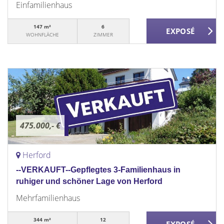
Einfamilienhaus
147 m²
6
WOHNFLÄCHE
ZIMMER
475.000,- €
Herford
--VERKAUFT--Gepflegtes 3-Familienhaus in
ruhiger und schöner Lage von Herford
Mehrfamilienhaus
344 m²
12