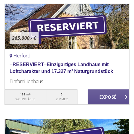
265.000,- €
Herford
--RESERVIERT--Einzigartiges Landhaus mit
Loftcharakter und 17.327 m² Naturgrundstück
Einfamilienhaus
133 m²
5
WOHNFLÄCHE
ZIMMER