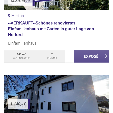
342.500,- €
Herford
--VERKAUFT--Schönes renoviertes
Einfamilienhaus mit Garten in guter Lage von
Herford
Einfamilienhaus
145 m²
7
WOHNFLÄCHE
ZIMMER
1.140,- €