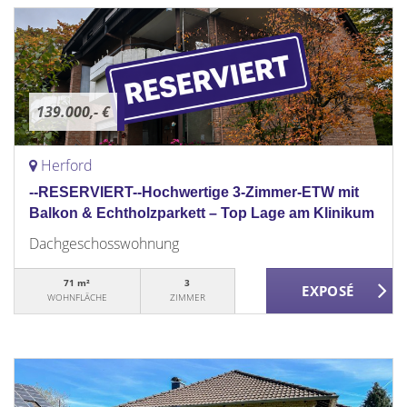
139.000,- €
Herford
--RESERVIERT--Hochwertige 3-Zimmer-ETW mit
Balkon & Echtholzparkett – Top Lage am Klinikum
Dachgeschosswohnung
71 m²
3
WOHNFLÄCHE
ZIMMER