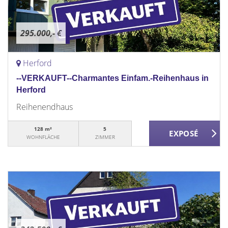
295.000,- €
Herford
--VERKAUFT--Charmantes Einfam.-Reihenhaus in
Herford
Reihenendhaus
128 m²
5
WOHNFLÄCHE
ZIMMER