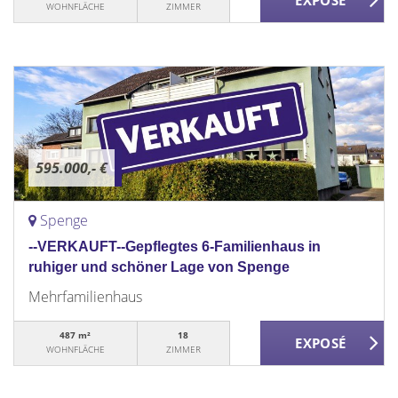
WOHNFLÄCHE
ZIMMER
595.000,- €
Spenge
--VERKAUFT--Gepflegtes 6-Familienhaus in
ruhiger und schöner Lage von Spenge
Mehrfamilienhaus
487 m²
18
WOHNFLÄCHE
ZIMMER