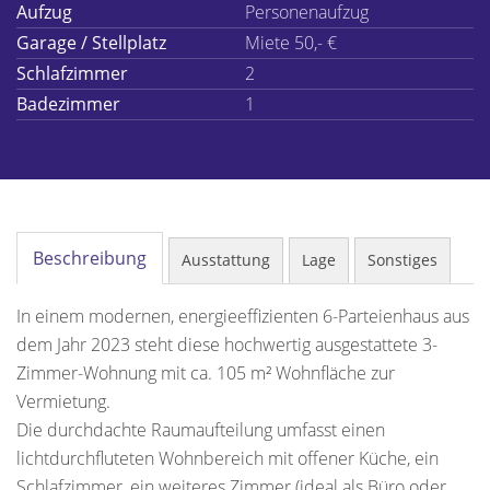
Aufzug
Personenaufzug
Garage / Stellplatz
Miete 50,- €
Schlafzimmer
2
Badezimmer
1
Beschreibung
Ausstattung
Lage
Sonstiges
In einem modernen, energieeffizienten 6-Parteienhaus aus
dem Jahr 2023 steht diese hochwertig ausgestattete 3-
Zimmer-Wohnung mit ca. 105 m² Wohnfläche zur
Vermietung.
Die durchdachte Raumaufteilung umfasst einen
lichtdurchfluteten Wohnbereich mit offener Küche, ein
Schlafzimmer, ein weiteres Zimmer (ideal als Büro oder